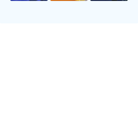
5
纽卡斯尔
10
5
2
3
17
射手榜 TOP 5
哈兰德
8
1
曼城
凯恩
7
2
拜仁
萨拉赫
6
3
利物浦
孙兴慜
5
4
热刺