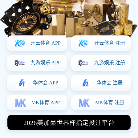
Serie A
FT
3 : 0
AC米兰
尤文图斯
Full Time
2023年10月24日
今日赛程与赛果
今天
明天
后天
更多日期
巴塞罗那
2 - 0
FT
比利亚雷亚尔
多特蒙德
1 - 1
FT