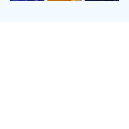
5
纽卡斯尔
10
5
2
3
17
射手榜 TOP 5
哈兰德
8
1
曼城
凯恩
7
2
拜仁
萨拉赫
6
3
利物浦
孙兴慜
5
4
热刺