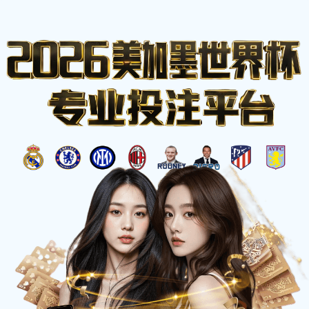
NTXY
比分
实时比
赛程日
赛果查
联赛排
数据统
网
分
历
询
名
计
正在进行 / 焦点赛事
UEFA Champions League
HT 45'
2 : 1
拜仁慕尼黑
皇家马德里
20:45 Kickoff
Premier League
LIVE 78'
1 : 1
阿森纳
利物浦
22:00 Kickoff