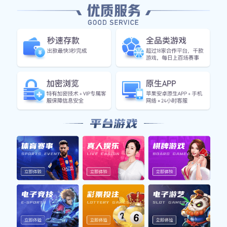
RB莱比锡
巴黎圣日耳曼
VS
03:45
曼城
那不勒斯
VS
03:45
国际米兰
查看完整榜单
英超联赛积分榜
#
球队
场次
胜
平
负
积分
1
阿斯顿维拉
10
7
1
2
22
2
利物浦
10
6
3
1
21
3
托特纳姆
10
6
1
3
19
4
阿森纳
10
5
3
2
18