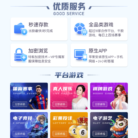
RB莱比锡
巴黎圣日耳曼
VS
03:45
曼城
那不勒斯
VS
03:45
国际米兰
查看完整榜单
英超联赛积分榜
#
球队
场次
胜
平
负
积分
1
阿斯顿维拉
10
7
1
2
22
2
利物浦
10
6
3
1
21
3
托特纳姆
10
6
1
3
19
4
阿森纳
10
5
3
2
18