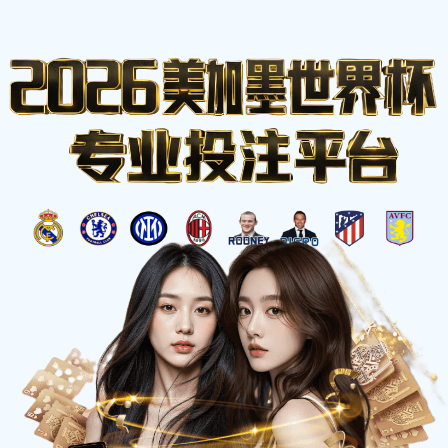
NTXY
比分
实时比
赛程日
赛果查
联赛排
数据统
网
分
历
询
名
计
正在进行 / 焦点赛事
UEFA Champions League
HT 45'
2 : 1
拜仁慕尼黑
皇家马德里
20:45 Kickoff
Premier League
LIVE 78'
1 : 1
阿森纳
利物浦
22:00 Kickoff