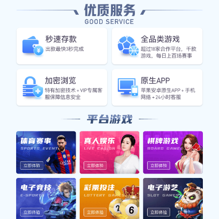
RB莱比锡
巴黎圣日耳曼
VS
03:45
曼城
那不勒斯
VS
03:45
国际米兰
查看完整榜单
英超联赛积分榜
#
球队
场次
胜
平
负
积分
1
阿斯顿维拉
10
7
1
2
22
2
利物浦
10
6
3
1
21
3
托特纳姆
10
6
1
3
19
4
阿森纳
10
5
3
2
18