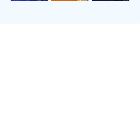
5
纽卡斯尔
10
5
2
3
17
射手榜 TOP 5
哈兰德
8
1
曼城
凯恩
7
2
拜仁
萨拉赫
6
3
利物浦
孙兴慜
5
4
热刺