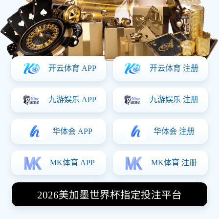
Serie A
FT
3 : 0
AC米兰
尤文图斯
Full Time
2023年10月24日
今日赛程与赛果
今天
明天
后天
更多日期
巴塞罗那
2 - 0
FT
比利亚雷亚尔
多特蒙德
1 - 1
FT